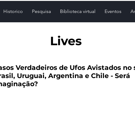
Historico
Pesquisa
Biblioteca virtual
Eventos
Ar
Lives
asos Verdadeiros de Ufos Avistados no 
rasil, Uruguai, Argentina e Chile - Será
maginação?