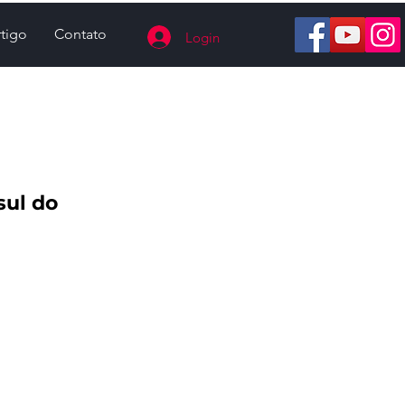
tigo
Contato
Login
sul do