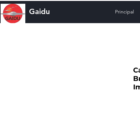
Gaidu
Principal
C
B
I